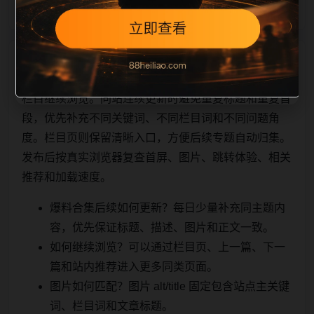
相关问题与推荐
栏目继续浏览。同站连续更新时避免重复标题和重复首
段，优先补充不同关键词、不同栏目词和不同问题角
度。栏目页则保留清晰入口，方便后续专题自动归集。
发布后按真实浏览器复查首屏、图片、跳转体验、相关
推荐和加载速度。
爆料合集后续如何更新？每日少量补充同主题内
容，优先保证标题、描述、图片和正文一致。
如何继续浏览？可以通过栏目页、上一篇、下一
篇和站内推荐进入更多同类页面。
图片如何匹配？图片 alt/title 固定包含站点主关键
词、栏目词和文章标题。