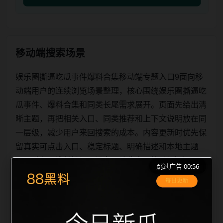
移动端搜索场景
娱乐圈撕逼吃瓜事件爆料合集移动端专题入口9面向移
动端用户的连续浏览场景整理，核心围绕娱乐圈撕逼吃
瓜事件、爆料合集和同类长尾需求展开。页面先给出清
晰主题，再把相关入口、同类推荐和上下文说明放在同
一层级，减少用户来回搜索的成本。内容更新时优先保
留真实可点击入口、稳定标题、明确描述和本地主题
图，避免只堆关键词而没有可读信息。第9篇内容用于
跳过广告 00:56
补齐栏目深度，同时帮助 sitemap、栏目页、首页推荐
形成更自然的内链关系。图片说明统一绑定站点主关键
词、栏目词和文章标题，让搜索引擎能够从标题、正
文、图片 alt、title 之间识