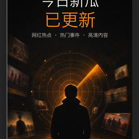
栏目内容归集
别一致主题。后续每日采集时，建议继续执行远程图片
本地化、坏图默认图兜底、标题去重和 description 长
度过滤。如果同一主题下有多个相近页面，应通过不同
角度补充事件背景、访问场景、相关问题或专题入口，
降低站群页面之间的重复感。页面底部保留同类推荐、
上一篇下一篇和 sitemap 入口，保证重要页面点击深度
尽量控制在三次以内。正文维护时可按用户搜索路径补
充三类信息：入口是否稳定、同栏目还有哪些可继续阅
读、移动端打开时图片和摘要是否一致。每次新增内容
后同步检查标题、description、canonical、主题图、
alt、title和推荐链接，确保页面既能被搜索引擎理解，
也能让真实用户顺着