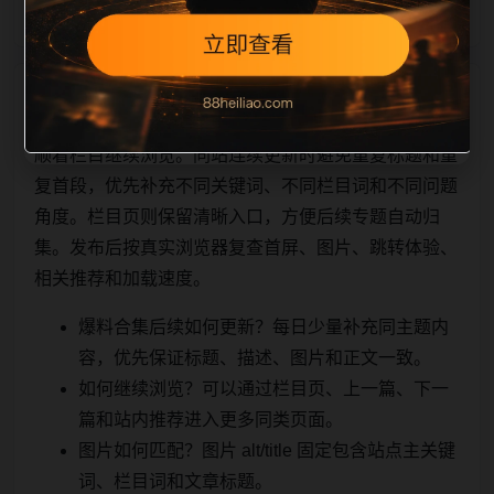
相关问题与推荐
顺着栏目继续浏览。同站连续更新时避免重复标题和重
复首段，优先补充不同关键词、不同栏目词和不同问题
角度。栏目页则保留清晰入口，方便后续专题自动归
集。发布后按真实浏览器复查首屏、图片、跳转体验、
相关推荐和加载速度。
爆料合集后续如何更新？每日少量补充同主题内
容，优先保证标题、描述、图片和正文一致。
如何继续浏览？可以通过栏目页、上一篇、下一
篇和站内推荐进入更多同类页面。
图片如何匹配？图片 alt/title 固定包含站点主关键
词、栏目词和文章标题。