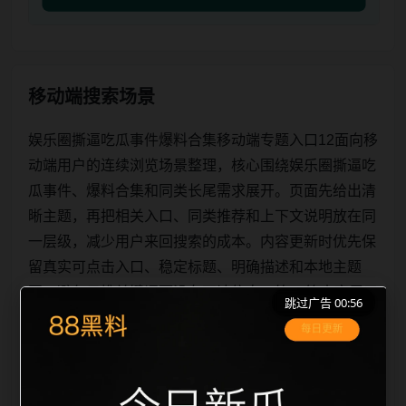
移动端搜索场景
娱乐圈撕逼吃瓜事件爆料合集移动端专题入口12面向移
动端用户的连续浏览场景整理，核心围绕娱乐圈撕逼吃
瓜事件、爆料合集和同类长尾需求展开。页面先给出清
晰主题，再把相关入口、同类推荐和上下文说明放在同
一层级，减少用户来回搜索的成本。内容更新时优先保
留真实可点击入口、稳定标题、明确描述和本地主题
图，避免只堆关键词而没有可读信息。第12篇内容用于
跳过广告 00:56
补齐栏目深度，同时帮助 sitemap、栏目页、首页推荐
形成更自然的内链关系。图片说明统一绑定站点主关键
词、栏目词和文章标题，让搜索引擎能够从标题、正
文、图片 alt、title 之