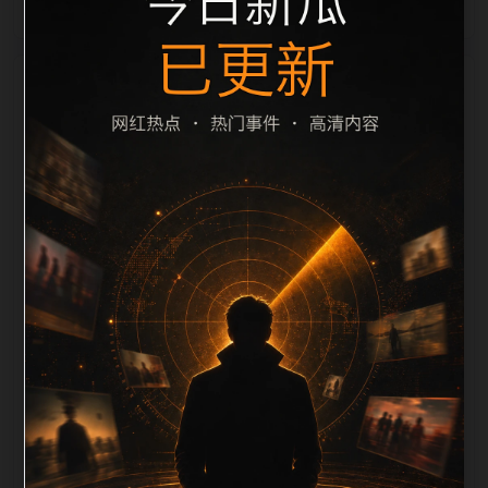
栏目内容归集
间识别一致主题。后续每日采集时，建议继续执行远程
图片本地化、坏图默认图兜底、标题去重和 description
长度过滤。如果同一主题下有多个相近页面，应通过不
同角度补充事件背景、访问场景、相关问题或专题入
口，降低站群页面之间的重复感。页面底部保留同类推
荐、上一篇下一篇和 sitemap 入口，保证重要页面点击
深度尽量控制在三次以内。正文维护时可按用户搜索路
径补充三类信息：入口是否稳定、同栏目还有哪些可继
续阅读、移动端打开时图片和摘要是否一致。每次新增
内容后同步检查标题、description、canonical、主题
图、alt、title和推荐链接，确保页面既能被搜索引擎理
解，也能让真实用户