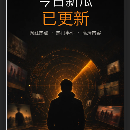
栏目内容归集
间识别一致主题。后续每日采集时，建议继续执行远程
图片本地化、坏图默认图兜底、标题去重和 description
长度过滤。如果同一主题下有多个相近页面，应通过不
同角度补充事件背景、访问场景、相关问题或专题入
口，降低站群页面之间的重复感。页面底部保留同类推
荐、上一篇下一篇和 sitemap 入口，保证重要页面点击
深度尽量控制在三次以内。正文维护时可按用户搜索路
径补充三类信息：入口是否稳定、同栏目还有哪些可继
续阅读、移动端打开时图片和摘要是否一致。每次新增
内容后同步检查标题、description、canonical、主题
图、alt、title和推荐链接，确保页面既能被搜索引擎理
解，也能让真实用户