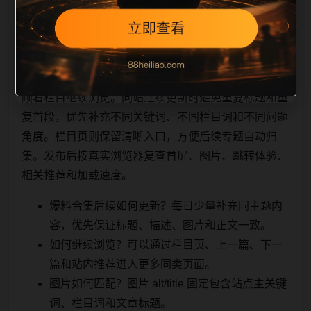
相关问题与推荐
顺着栏目继续浏览。同站连续更新时避免重复标题和重
复首段，优先补充不同关键词、不同栏目词和不同问题
角度。栏目页则保留清晰入口，方便后续专题自动归
集。发布后按真实浏览器复查首屏、图片、跳转体验、
相关推荐和加载速度。
爆料合集后续如何更新？每日少量补充同主题内
容，优先保证标题、描述、图片和正文一致。
如何继续浏览？可以通过栏目页、上一篇、下一
篇和站内推荐进入更多同类页面。
图片如何匹配？图片 alt/title 固定包含站点主关键
词、栏目词和文章标题。