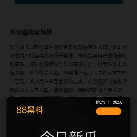
移动端搜索场景
娱乐圈撕逼吃瓜事件爆料合集移动端专题入口14面向移
动端用户的连续浏览场景整理，核心围绕娱乐圈撕逼吃
瓜事件、爆料合集和同类长尾需求展开。页面先给出清
晰主题，再把相关入口、同类推荐和上下文说明放在同
一层级，减少用户来回搜索的成本。内容更新时优先保
留真实可点击入口、稳定标题、明确描述和本地主题
图，避免只堆关键词而没有可读信息。第14篇内容用于
跳过广告 00:56
补齐栏目深度，同时帮助 sitemap、栏目页、首页推荐
形成更自然的内链关系。图片说明统一绑定站点主关键
词、栏目词和文章标题，让搜索引擎能够从标题、正
文、图片 alt、title 之