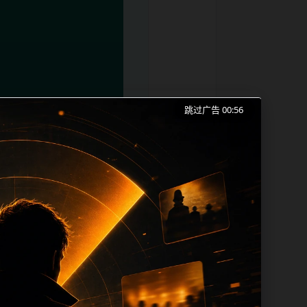
跳过广告 00:56
逼吃瓜事件、投稿入口和同类长尾需求展
本。内容更新时优先保留真实可点击入口、
 sitemap、栏目页、首页推荐形成更
、title 之