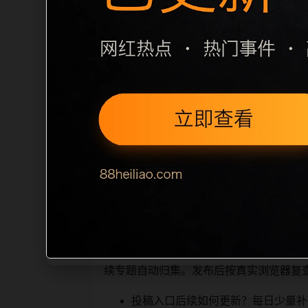
栏目内容归集
间识别一致主题。后续每日采集时，建议继续
近页面，应通过不同角度补充事件背景、
sitemap 入口，保证重要页面点击
读、移动端打开时图片和摘要是否一致。每次新增内
索引擎理解，也能让真实用户
相关问题与推荐
顺着栏目继续浏览。同站连续更新时避免
续专题自动归集。发布后按真实浏览器复
投稿入口后续如何更新？每日少量补