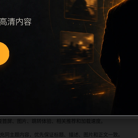
执行远程图片本地化、坏图默认图兜底、标题去重和 descript
访问场景、相关问题或专题入口，降低站群页面之间的重复感。
深度尽量控制在三次以内。正文维护时可按用户搜索路径补充三类信
容后同步检查标题、description、canonical、主题图、
重复标题和重复首段，优先补充不同关键词、不同栏目词和不同
查首屏、图片、跳转体验、相关推荐和加载速度。
充同主题内容，优先保证标题、描述、图片和正文一致。