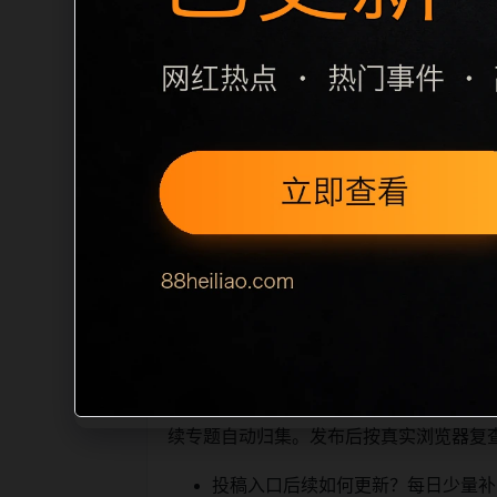
栏目内容归集
间识别一致主题。后续每日采集时，建议继续
近页面，应通过不同角度补充事件背景、
sitemap 入口，保证重要页面点击
读、移动端打开时图片和摘要是否一致。每次新增内
索引擎理解，也能让真实用户
相关问题与推荐
顺着栏目继续浏览。同站连续更新时避免
续专题自动归集。发布后按真实浏览器复
投稿入口后续如何更新？每日少量补