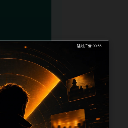
跳过广告 00:56
逼吃瓜事件、投稿入口和同类长尾需求展
本。内容更新时优先保留真实可点击入口、
 sitemap、栏目页、首页推荐形成更
、title 之