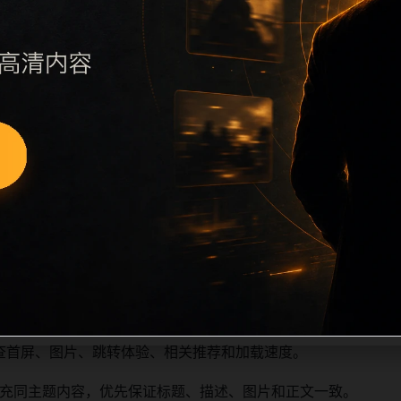
执行远程图片本地化、坏图默认图兜底、标题去重和 descript
访问场景、相关问题或专题入口，降低站群页面之间的重复感。
深度尽量控制在三次以内。正文维护时可按用户搜索路径补充三类信
容后同步检查标题、description、canonical、主题图、
重复标题和重复首段，优先补充不同关键词、不同栏目词和不同
查首屏、图片、跳转体验、相关推荐和加载速度。
充同主题内容，优先保证标题、描述、图片和正文一致。