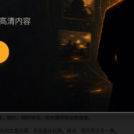
远程图片本地化、坏图默认图兜底、标题去重和 descriptio
场景、相关问题或专题入口，降低站群页面之间的重复感。页面
深度尽量控制在三次以内。正文维护时可按用户搜索路径补充三类信
容后同步检查标题、description、canonical、主题图、
标题和重复首段，优先补充不同关键词、不同栏目词和不同问题
屏、图片、跳转体验、相关推荐和加载速度。
充同主题内容，优先保证标题、描述、图片和正文一致。