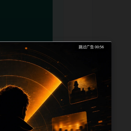
跳过广告 00:56
逼吃瓜事件、网红热点和同类长尾需求展
本。内容更新时优先保留真实可点击入口、
 sitemap、栏目页、首页推荐形成更
、title 之间识