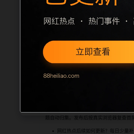
栏目内容归集
别一致主题。后续每日采集时，建议继续执行
面，应通过不同角度补充事件背景、访问
sitemap 入口，保证重要页面点击
读、移动端打开时图片和摘要是否一致。每次新增内
索引擎理解，也能让真实用户顺着
相关问题与推荐
栏目继续浏览。同站连续更新时避免重复
题自动归集。发布后按真实浏览器复查首
网红热点后续如何更新？每日少量补