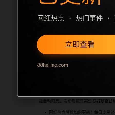
栏目内容归集
别一致主题。后续每日采集时，建议继续执行
面，应通过不同角度补充事件背景、访问
sitemap 入口，保证重要页面点击
读、移动端打开时图片和摘要是否一致。每次新增内
索引擎理解，也能让真实用户顺着
相关问题与推荐
栏目继续浏览。同站连续更新时避免重复
题自动归集。发布后按真实浏览器复查首
网红热点后续如何更新？每日少量补