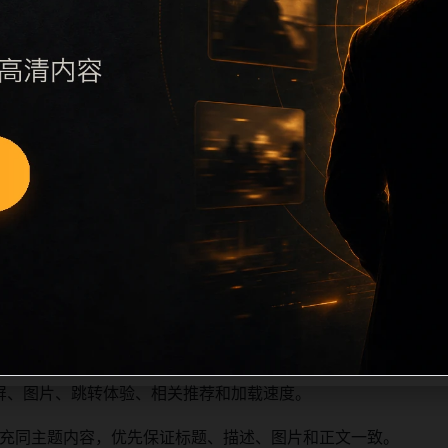
远程图片本地化、坏图默认图兜底、标题去重和 descriptio
场景、相关问题或专题入口，降低站群页面之间的重复感。页面
深度尽量控制在三次以内。正文维护时可按用户搜索路径补充三类信
容后同步检查标题、description、canonical、主题图、
标题和重复首段，优先补充不同关键词、不同栏目词和不同问题
屏、图片、跳转体验、相关推荐和加载速度。
充同主题内容，优先保证标题、描述、图片和正文一致。