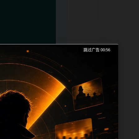
跳过广告 00:56
逼吃瓜事件、网红热点和同类长尾需求展
本。内容更新时优先保留真实可点击入口、
 sitemap、栏目页、首页推荐形成更
、title 之间识