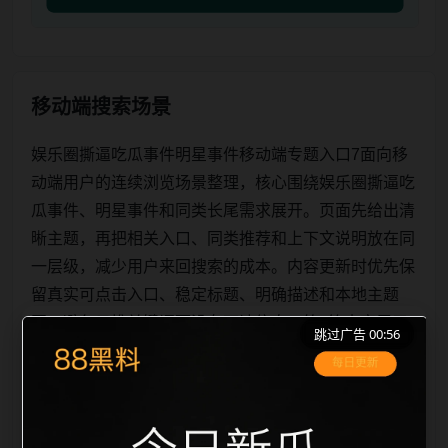
移动端搜索场景
娱乐圈撕逼吃瓜事件明星事件移动端专题入口7面向移
动端用户的连续浏览场景整理，核心围绕娱乐圈撕逼吃
瓜事件、明星事件和同类长尾需求展开。页面先给出清
晰主题，再把相关入口、同类推荐和上下文说明放在同
一层级，减少用户来回搜索的成本。内容更新时优先保
留真实可点击入口、稳定标题、明确描述和本地主题
图，避免只堆关键词而没有可读信息。第7篇内容用于
跳过广告 00:56
补齐栏目深度，同时帮助 sitemap、栏目页、首页推荐
形成更自然的内链关系。图片说明统一绑定站点主关键
词、栏目词和文章标题，让搜索引擎能够从标题、正
文、图片 alt、title 之间识