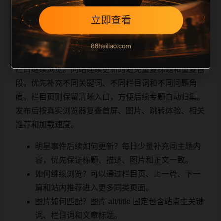
相关问题与推荐
栏目继续浏览。同站连续更新时避免重复标题和重复首
段，优先补充不同关键词、不同栏目词和不同问题角
度。栏目页则保留清晰入口，方便后续专题自动归集。
发布后按真实浏览器复查首屏、图片、跳转体验、相关
推荐和加载速度。
明星事件后续如何更新？每日少量补充同主题内
容，优先保证标题、描述、图片和正文一致。
如何继续浏览？可以通过栏目页、上一篇、下一
篇和站内推荐进入更多同类页面。
图片如何匹配？图片 alt/title 固定包含站点主关键
词、栏目词和文章标题。