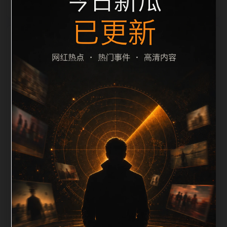
栏目内容归集
别一致主题。后续每日采集时，建议继续执行远程图片
本地化、坏图默认图兜底、标题去重和 description 长
度过滤。如果同一主题下有多个相近页面，应通过不同
角度补充事件背景、访问场景、相关问题或专题入口，
降低站群页面之间的重复感。页面底部保留同类推荐、
上一篇下一篇和 sitemap 入口，保证重要页面点击深度
尽量控制在三次以内。正文维护时可按用户搜索路径补
充三类信息：入口是否稳定、同栏目还有哪些可继续阅
读、移动端打开时图片和摘要是否一致。每次新增内容
后同步检查标题、description、canonical、主题图、
alt、title和推荐链接，确保页面既能被搜索引擎理解，
也能让真实用户顺着