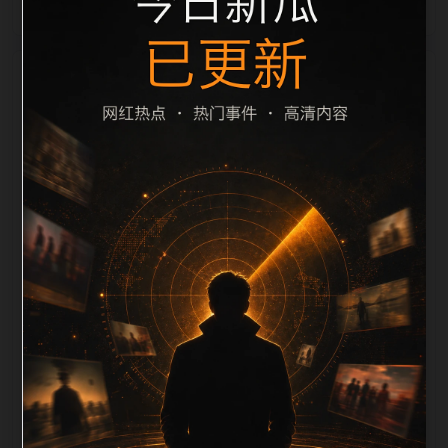
栏目内容归集
别一致主题。后续每日采集时，建议继续执行远程图片
本地化、坏图默认图兜底、标题去重和 description 长
度过滤。如果同一主题下有多个相近页面，应通过不同
角度补充事件背景、访问场景、相关问题或专题入口，
降低站群页面之间的重复感。页面底部保留同类推荐、
上一篇下一篇和 sitemap 入口，保证重要页面点击深度
尽量控制在三次以内。正文维护时可按用户搜索路径补
充三类信息：入口是否稳定、同栏目还有哪些可继续阅
读、移动端打开时图片和摘要是否一致。每次新增内容
后同步检查标题、description、canonical、主题图、
alt、title和推荐链接，确保页面既能被搜索引擎理解，
也能让真实用户顺着