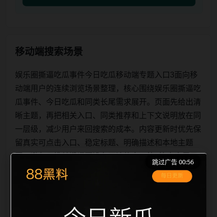
移动端搜索场景
娱乐圈撕逼吃瓜事件今日吃瓜移动端专题入口3面向移
动端用户的连续浏览场景整理，核心围绕娱乐圈撕逼吃
瓜事件、今日吃瓜和同类长尾需求展开。页面先给出清
晰主题，再把相关入口、同类推荐和上下文说明放在同
一层级，减少用户来回搜索的成本。内容更新时优先保
留真实可点击入口、稳定标题、明确描述和本地主题
图，避免只堆关键词而没有可读信息。第3篇内容用于
跳过广告 00:56
补齐栏目深度，同时帮助 sitemap、栏目页、首页推荐
形成更自然的内链关系。图片说明统一绑定站点主关键
词、栏目词和文章标题，让搜索引擎能够从标题、正
文、图片 alt、title 之间识