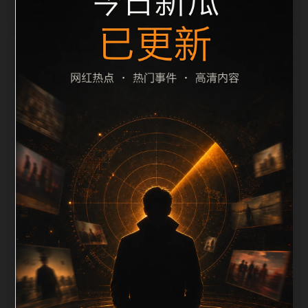
栏目内容归集
间识别一致主题。后续每日采集时，建议继续执行远程
图片本地化、坏图默认图兜底、标题去重和 description
长度过滤。如果同一主题下有多个相近页面，应通过不
同角度补充事件背景、访问场景、相关问题或专题入
口，降低站群页面之间的重复感。页面底部保留同类推
荐、上一篇下一篇和 sitemap 入口，保证重要页面点击
深度尽量控制在三次以内。正文维护时可按用户搜索路
径补充三类信息：入口是否稳定、同栏目还有哪些可继
续阅读、移动端打开时图片和摘要是否一致。每次新增
内容后同步检查标题、description、canonical、主题
图、alt、title和推荐链接，确保页面既能被搜索引擎理
解，也能让真实用户