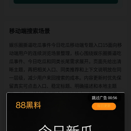
移动端搜索场景
娱乐圈撕逼吃瓜事件今日吃瓜移动端专题入口15面向移
动端用户的连续浏览场景整理，核心围绕娱乐圈撕逼吃
瓜事件、今日吃瓜和同类长尾需求展开。页面先给出清
晰主题，再把相关入口、同类推荐和上下文说明放在同
一层级，减少用户来回搜索的成本。内容更新时优先保
留真实可点击入口、稳定标题、明确描述和本地主题
图，避免只堆关键词而没有可读信息。第15篇内容用于
跳过广告 00:56
补齐栏目深度，同时帮助 sitemap、栏目页、首页推荐
形成更自然的内链关系。图片说明统一绑定站点主关键
词、栏目词和文章标题，让搜索引擎能够从标题、正
文、图片 alt、title 之