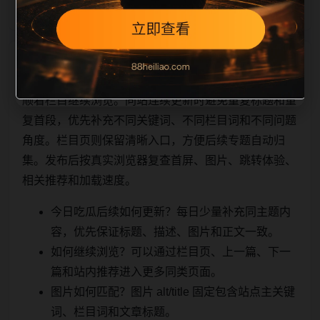
相关问题与推荐
顺着栏目继续浏览。同站连续更新时避免重复标题和重
复首段，优先补充不同关键词、不同栏目词和不同问题
角度。栏目页则保留清晰入口，方便后续专题自动归
集。发布后按真实浏览器复查首屏、图片、跳转体验、
相关推荐和加载速度。
今日吃瓜后续如何更新？每日少量补充同主题内
容，优先保证标题、描述、图片和正文一致。
如何继续浏览？可以通过栏目页、上一篇、下一
篇和站内推荐进入更多同类页面。
图片如何匹配？图片 alt/title 固定包含站点主关键
词、栏目词和文章标题。