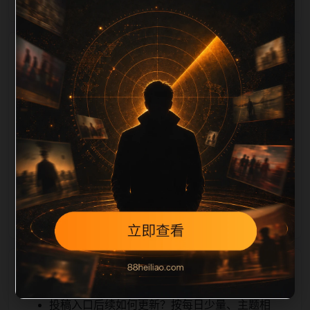
栏目内容归集
tion 长度检查。栏目内容按每日少量新增的方式持续扩
展，每篇保留相关问题、站内推荐和清晰的层级路径，
减少用户反复返回搜索页。第45篇作为本栏目的初始建
设内容，主要用于补齐栏目深度、稳定内链结构，并为
后续专题聚合提供可点击入口。如果后续发现页面缺
图、标题过短、描述为空或正文不足，将进入每日
SEO 检查清单自动修正。
相关问题
投稿入口后续如何更新？按每日少量、主题相