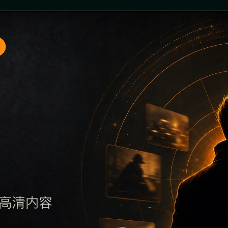
入口10围绕娱乐圈撕逼吃瓜事件与投稿入口展开，页面按照移动
解主题，再通过栏目入口查看同类内容，最后通过上一篇、下一
多个站点同步发布完全相同的标题。图片说明、文件名、alt 和 t
采集时将继续执行远程图片本地化、坏图默认图兜底、标题重复过滤和