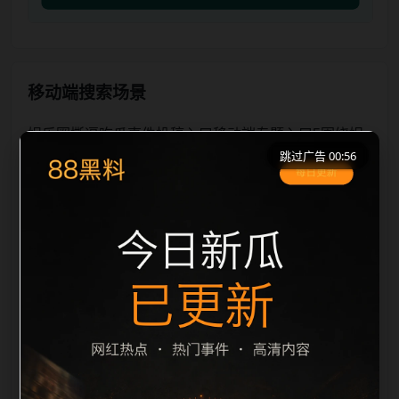
移动端搜索场景
娱乐圈撕逼吃瓜事件投稿入口移动端专题入口5围绕娱
跳过广告 00:56
乐圈撕逼吃瓜事件和投稿入口展开，适合移动端用户在
短时间内理解页面主题、入口路径和延伸阅读方向。本
站在整理内容时优先保持标题、摘要、栏目和图片说明
一致，减少无关词堆砌，避免同一批页面出现高度重
复。从搜索体验看，用户通常先看标题是否明确，再看
摘要是否说明更新范围，随后通过栏目入口继续浏览同
类内容。因此本页保留面包屑、同类推荐、热门推荐、
上一篇下一篇和 sitemap 入口，让重要页面点击深度控
制在三次以内。后续更新会围绕投稿入口持续补充新内
容，每次新增保持少量、稳定、相关