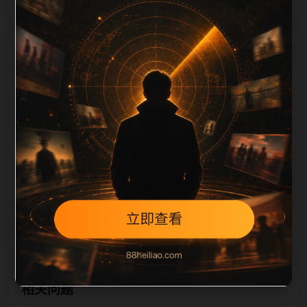
栏目内容归集
，图片文件名和 alt/title 也跟随主关键词、栏目词和文
章标题生成。如果采集内容缺少图片，将使用同主题默
认图兜底；如果标题过短、描述为空、正文摘要不足或
关键词连续重复，则不进入发布队列。本页还加入常见
问题和站内推荐，帮助用户从一个入口跳转到同类页
面、专题合集和热榜内容，提升停留时间和页面可抓取
性。第5条内容作为初始建设页，重点承担栏目深度补
齐、内链结构完善和后续采集归类的承接作用。
相关问题