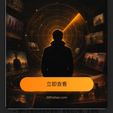
栏目内容归集
tion 长度检查。栏目内容按每日少量新增的方式持续扩
展，每篇保留相关问题、站内推荐和清晰的层级路径，
减少用户反复返回搜索页。第36篇作为本栏目的初始建
设内容，主要用于补齐栏目深度、稳定内链结构，并为
后续专题聚合提供可点击入口。如果后续发现页面缺
图、标题过短、描述为空或正文不足，将进入每日
SEO 检查清单自动修正。
相关问题
爆料合集后续如何更新？按每日少量、主题相