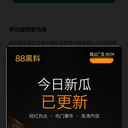
移动端搜索场景
娱乐圈撕逼吃瓜事件爆料合集移动端专题入口6围绕娱
乐圈撕逼吃瓜事件与爆料合集展开，页面按照移动端浏
跳过广告 00:56
览习惯整理标题、描述、图片和站内推荐。用户进入页
面后，可以先通过摘要了解主题，再通过栏目入口查看
同类内容，最后通过上一篇、下一篇和热门推荐继续浏
览。本页强调内容归集和主题一致性，避免无关关键词
堆砌，也避免多个站点同步发布完全相同的标题。图片
说明、文件名、alt 和 title 均围绕主关键词、栏目词和
文章标题生成，便于搜索引擎理解页面主题。后续采集
时将继续执行远程图片本地化、坏图默认图兜底、标题
重复过滤和 descrip