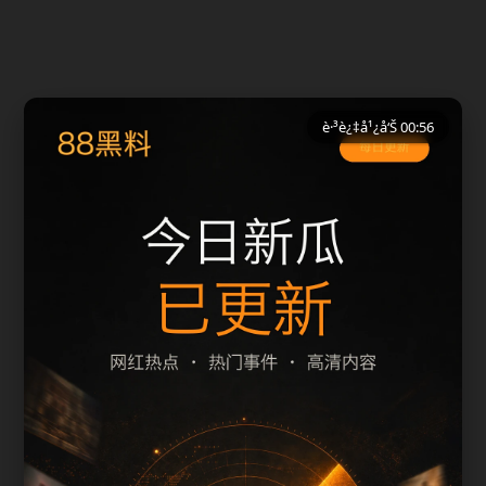
è·³è¿‡å¹¿å‘Š 00:56