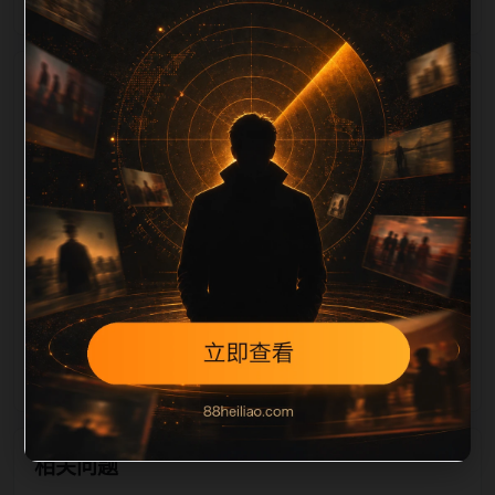
栏目内容归集
，图片文件名和 alt/title 也跟随主关键词、栏目词和文
章标题生成。如果采集内容缺少图片，将使用同主题默
认图兜底；如果标题过短、描述为空、正文摘要不足或
关键词连续重复，则不进入发布队列。本页还加入常见
问题和站内推荐，帮助用户从一个入口跳转到同类页
面、专题合集和热榜内容，提升停留时间和页面可抓取
性。第3条内容作为初始建设页，重点承担栏目深度补
齐、内链结构完善和后续采集归类的承接作用。
相关问题